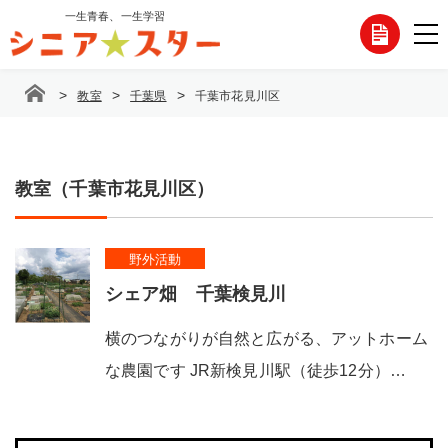
コ
一生青春、一生学習
各
ン
テ
種
ン
>
>
>
教室
千葉県
千葉市花見川区
ツ
お
へ
ス
問
キ
ッ
教室（千葉市花見川区）
い
プ
合
野外活動
わ
シェア畑 千葉検見川
せ
横のつながりが自然と広がる、アットホーム
な農園です JR新検見川駅（徒歩12分）…