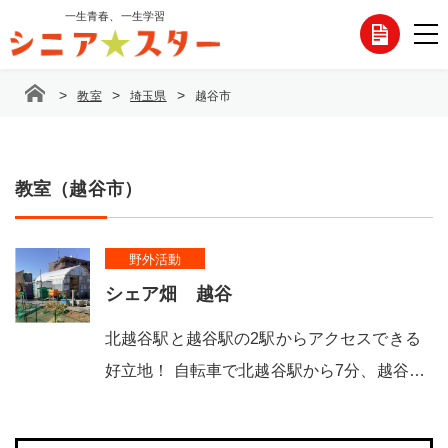
コ
一生青春、一生学習
各
ン
テ
種
ン
>
>
>
教室
埼玉県
越谷市
ツ
お
へ
ス
問
キ
ッ
教室（越谷市）
い
プ
合
野外活動
わ
シェア畑 越谷
せ
北越谷駅と越谷駅の2駅からアクセスできる
好立地！ 自転車で北越谷駅から7分、越谷…