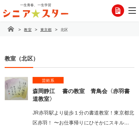
コ
一生青春、一生学習
各
ン
テ
種
ン
>
>
>
教室
東京都
北区
ツ
お
へ
ス
問
キ
ッ
教室（北区）
い
プ
合
芸術系
わ
森岡静江 書の教室 青鳥会〈赤羽書
せ
道教室〉
JR赤羽駅より徒歩１分の書道教室！東京都北
区赤羽！ 〜お仕事帰りにひそかにスキル…