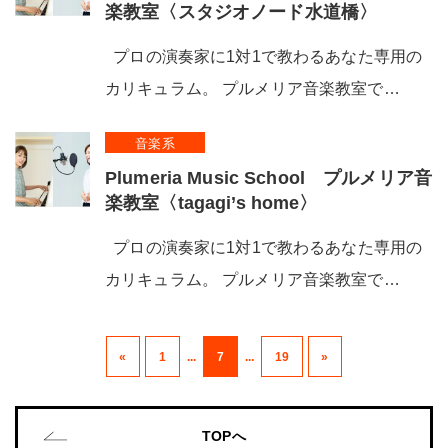
楽教室〈スタジオノード水道橋〉
プロの演奏家に1対1で教わるあなた専用の
カリキュラム。 プルメリア音楽教室で…
音楽系
Plumeria Music School プルメリア音
楽教室〈tagagi’s home〉
プロの演奏家に1対1で教わるあなた専用の
カリキュラム。 プルメリア音楽教室で…
«
1
...
7
...
19
»
TOPへ