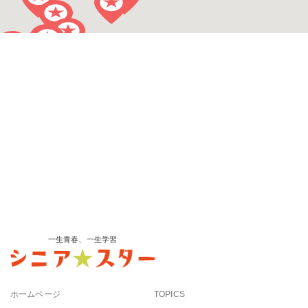
一生青春、一生学習
ホームページ
TOPICS