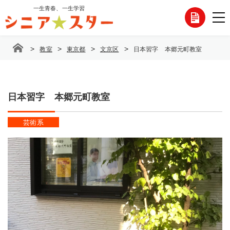
コ
一生青春、一生学習
各
ン
テ
種
ン
>
>
>
>
教室
東京都
文京区
日本習字 本郷元町教室
ツ
お
へ
ス
問
キ
ッ
日本習字 本郷元町教室
い
プ
合
芸術系
わ
せ