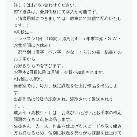
詳しくはお問い合わせください。
習字道具は、会員価格にて購入が可能です。
（清書用紙につきましては、教室にて無償で配布いたし
ます。）
○高校生～
・レッスン1回 1時間／原則月4回（年末年始・G.W.・
お盆期間はお休み）
・部門別（漢字・ペン字・かな・くらしの書・臨書）の
お手本から
お好きなものを学びます。
お手本2冊目以降は月謝・会費が加算されます。
○お稽古の流れ
当教室では、毎月、検定課題を仕上げ作品を出品しま
す。
出品作品は段級位認定され、添削されて返送されま
す。。
成人部（高校生～）は、お選びいただいたお手本の検定
課題のうち２点を出品します。
​生徒さん一人一人、作品を仕上げるスピードや取り組み
方も異なるため、個別に状況を見ながら課題を仕上げて