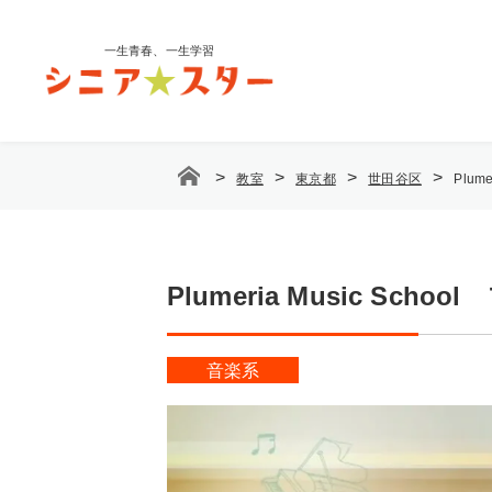
コ
ン
一生青春、一生学習
テ
ン
ツ
へ
ス
>
>
>
>
教室
東京都
世田谷区
Plu
キ
ッ
プ
Plumeria Music 
音楽系