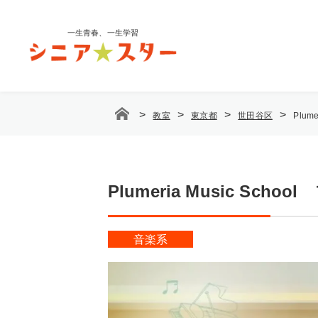
コ
ン
一生青春、一生学習
テ
ン
ツ
へ
ス
>
>
>
>
教室
東京都
世田谷区
Plu
キ
ッ
プ
Plumeria Music 
音楽系