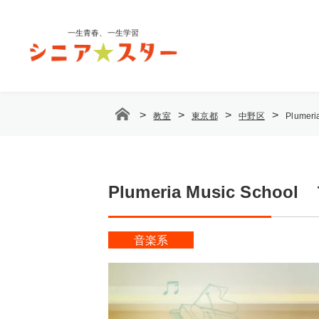
コ
ン
一生青春、一生学習
テ
ン
ツ
へ
ス
>
>
>
>
教室
東京都
中野区
Plume
キ
ッ
プ
Plumeria Music 
音楽系