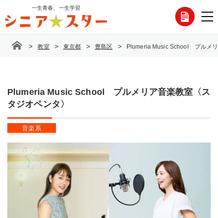
コ
一生青春、一生学習
各
ン
テ
種
ン
>
>
>
>
教室
東京都
豊島区
Plumeria Music Schoo
ツ
お
へ
ス
問
キ
ッ
Plumeria Music School プルメリア音楽教室〈ス
い
プ
タジオペンタ〉
合
音楽系
わ
せ