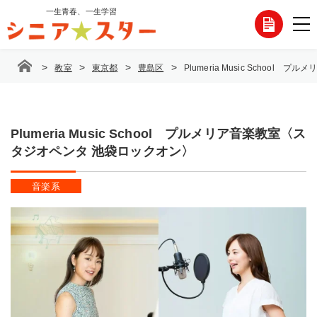
コ
一生青春、一生学習
各
ン
テ
種
ン
>
>
>
>
教室
東京都
豊島区
Plumeria Music Schoo
ツ
お
へ
ス
問
キ
ッ
Plumeria Music School プルメリア音楽教室〈ス
い
プ
タジオペンタ 池袋ロックオン〉
合
音楽系
わ
せ