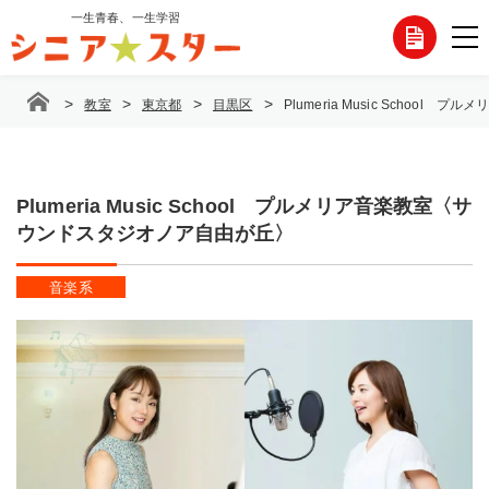
コ
一生青春、一生学習
各
ン
テ
種
ン
>
>
>
>
教室
東京都
目黒区
Plumeria Music Scho
ツ
お
へ
ス
問
キ
ッ
Plumeria Music School プルメリア音楽教室〈サ
い
プ
ウンドスタジオノア自由が丘〉
合
音楽系
わ
せ