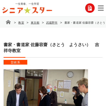
コ
一生青春、一生学習
各
ン
テ
種
ン
>
>
>
>
教室
東京都
武蔵野市
書家・書道家 佐藤容齋（さと
ツ
お
へ
ス
問
キ
ッ
書家・書道家 佐藤容齋（さとう ようさい） 吉
い
プ
祥寺教室
合
芸術系
わ
せ