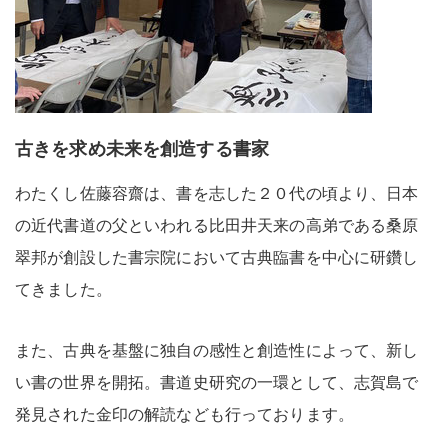
古きを求め未来を創造する書家
わたくし佐藤容齋は、書を志した２０代の頃より、日本
の近代書道の父といわれる比田井天来の高弟である桑原
翠邦が創設した書宗院において古典臨書を中心に研鑽し
てきました。
また、古典を基盤に独自の感性と創造性によって、新し
い書の世界を開拓。書道史研究の一環として、志賀島で
発見された金印の解読なども行っております。