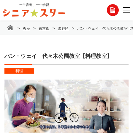
コ
一生青春、一生学習
各
ン
テ
種
ン
>
>
>
>
教室
東京都
渋谷区
パン・ウェイ 代々木公園教室【
ツ
お
へ
ス
問
キ
ッ
パン・ウェイ 代々木公園教室【料理教室】
い
プ
合
料理
わ
せ