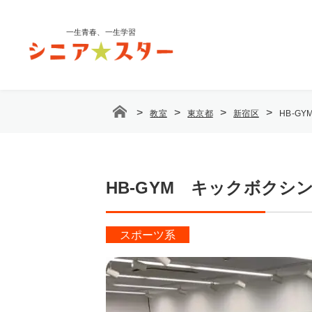
コ
ン
一生青春、一生学習
テ
ン
ツ
へ
ス
>
>
>
>
教室
東京都
新宿区
HB-G
キ
ッ
プ
HB-GYM キックボクシン
スポーツ系