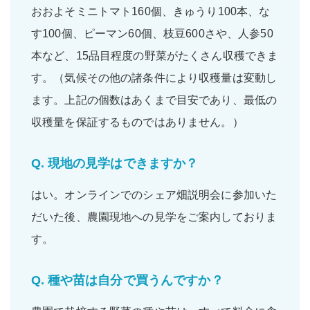
おおよそ
ミニトマト160個
、
きゅうり100本
、
な
す100個
、
ピーマン60個
、
枝豆600さや
、
人参50
本
など、
15品目程度
の野菜がたくさん収穫できま
す。（気候その他の諸条件により収穫量は変動し
ます。上記の個数はあくまで目安であり、最低の
収穫量を保証するものではありません。）
Q.
現地の見学はできますか？
はい。
オンラインでのシェア畑説明会
に参加いた
だいた後、農園現地への
見学をご案内
しておりま
す。
Q.
種や苗は自分で買うんですか？