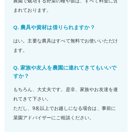
農園で栽培する野菜の
種
や
苗
は、すべて
料金に含
まれて
おります。
Q.
農具や資材は借りられますか？
はい。主要な
農具
は
すべて無料
でお使いいただけ
ます。
Q.
家族や友人を農園に連れてきてもいいで
すか？
もちろん、大丈夫です。是非、
家族
や
お友達
を連
れてきて下さい。
ただし、9名以上でお越しになる場合は、事前に
菜園アドバイザーにご相談ください。