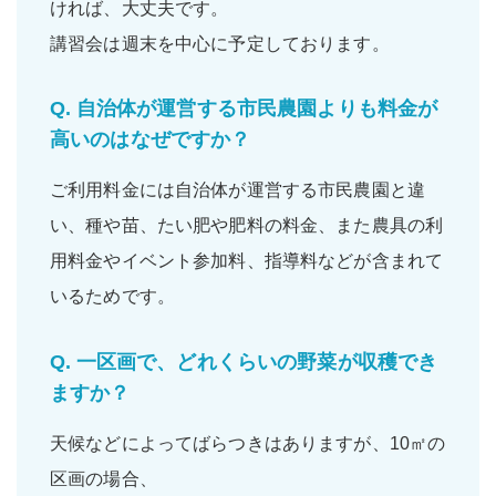
ければ、大丈夫です。
講習会は週末を中心に予定しております。
Q.
自治体が運営する市民農園よりも料金が
高いのはなぜですか？
ご利用料金には自治体が運営する市民農園と違
い、
種や苗
、
たい肥
や
肥料の料金
、また
農具の利
用料金
や
イベント参加料
、
指導料
などが含まれて
いるためです。
Q.
一区画で、どれくらいの野菜が収穫でき
ますか？
天候などによってばらつきはありますが、10㎡の
区画の場合、