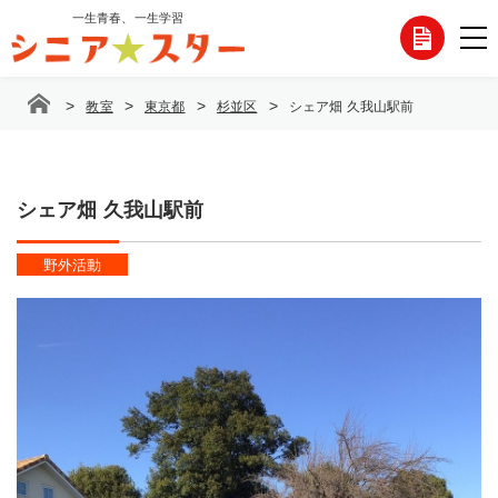
コ
一生青春、一生学習
各
ン
テ
種
ン
>
>
>
>
教室
東京都
杉並区
シェア畑 久我山駅前
ツ
お
へ
ス
問
キ
ッ
シェア畑 久我山駅前
い
プ
合
野外活動
わ
せ