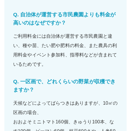
Q.
自治体が運営する市民農園よりも料金が
高いのはなぜですか？
ご利用料金には自治体が運営する市民農園と違
い、
種や苗
、
たい肥
や
肥料の料金
、また
農具の利
用料金
や
イベント参加料
、
指導料
などが含まれて
いるためです。
Q.
一区画で、どれくらいの野菜が収穫でき
ますか？
天候などによってばらつきはありますが、10㎡の
区画の場合、
おおよそ
ミニトマト160個
、
きゅうり100本
、
な