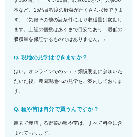
す100個
、
ピーマン60個
、
枝豆600さや
、
人参50
本
など、
15品目程度
の野菜がたくさん収穫できま
す。（気候その他の諸条件により収穫量は変動し
ます。上記の個数はあくまで目安であり、最低の
収穫量を保証するものではありません。）
Q.
現地の見学はできますか？
はい。
オンラインでのシェア畑説明会
に参加いた
だいた後、農園現地への
見学をご案内
しておりま
す。
Q.
種や苗は自分で買うんですか？
農園で栽培する野菜の
種
や
苗
は、すべて
料金に含
まれて
おります。