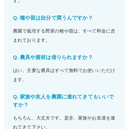
す。
Q.
種や苗は自分で買うんですか？
農園で栽培する野菜の
種
や
苗
は、すべて
料金に含
まれて
おります。
Q.
農具や資材は借りられますか？
はい。主要な
農具
は
すべて無料
でお使いいただけ
ます。
Q.
家族や友人を農園に連れてきてもいいで
すか？
もちろん、大丈夫です。是非、
家族
や
お友達
を連
れてきて下さい。