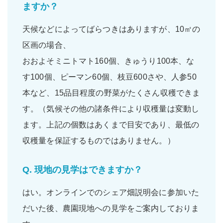
ますか？
天候などによってばらつきはありますが、10㎡の
区画の場合、
おおよそ
ミニトマト160個
、
きゅうり100本
、
な
す100個
、
ピーマン60個
、
枝豆600さや
、
人参50
本
など、
15品目程度
の野菜がたくさん収穫できま
す。（気候その他の諸条件により収穫量は変動し
ます。上記の個数はあくまで目安であり、最低の
収穫量を保証するものではありません。）
Q.
現地の見学はできますか？
はい。
オンラインでのシェア畑説明会
に参加いた
だいた後、農園現地への
見学をご案内
しておりま