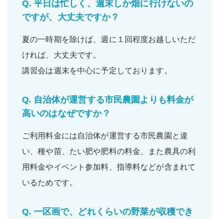
Q.
平日は忙しく、週末しか畑に行けないの
ですが、大丈夫ですか？
夏の一時期を除けば、
週に１回程度
お越しいただ
ければ、大丈夫です。
講習会は週末を中心に予定しております。
Q.
自治体が運営する市民農園よりも料金が
高いのはなぜですか？
ご利用料金には自治体が運営する市民農園と違
い、
種や苗
、
たい肥
や
肥料の料金
、また
農具の利
用料金
や
イベント参加料
、
指導料
などが含まれて
いるためです。
Q.
一区画で、どれくらいの野菜が収穫でき