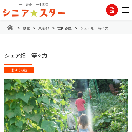
コ
一生青春、一生学習
各
ン
テ
種
ン
>
>
>
>
教室
東京都
世田谷区
シェア畑 等々力
ツ
お
へ
ス
問
キ
ッ
シェア畑 等々力
い
プ
合
野外活動
わ
せ