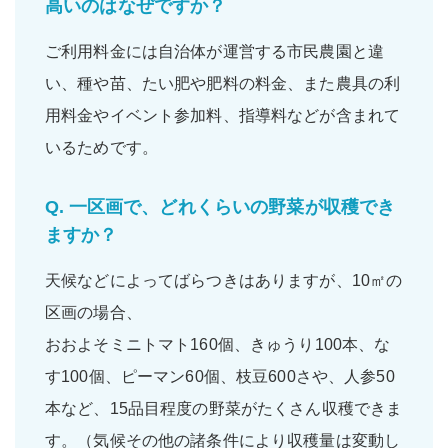
高いのはなぜですか？
ご利用料金には自治体が運営する市民農園と違
い、
種や苗
、
たい肥
や
肥料の料金
、また
農具の利
用料金
や
イベント参加料
、
指導料
などが含まれて
いるためです。
Q.
一区画で、どれくらいの野菜が収穫でき
ますか？
天候などによってばらつきはありますが、10㎡の
区画の場合、
おおよそ
ミニトマト160個
、
きゅうり100本
、
な
す100個
、
ピーマン60個
、
枝豆600さや
、
人参50
本
など、
15品目程度
の野菜がたくさん収穫できま
す。（気候その他の諸条件により収穫量は変動し