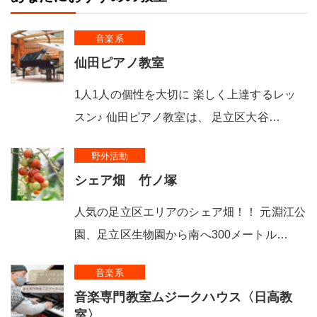
音楽系
仙田ピアノ教室
1人1人の個性を大切に 楽しく上達するレッ
スン♪ 仙田ピアノ教室は、 足立区大谷…
野外活動
シェア畑 竹ノ塚
人気の足立区エリアのシェア畑！！ 元淵江公
園、足立区生物園から南へ300メートル…
音楽系
音楽専門教室ムジークハウス〈日高教
室〉