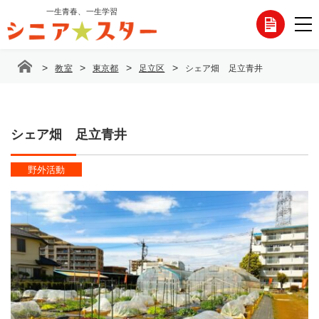
コ
一生青春、一生学習
各
ン
テ
種
ン
>
>
>
>
教室
東京都
足立区
シェア畑 足立青井
ツ
お
へ
ス
問
キ
ッ
シェア畑 足立青井
い
プ
合
野外活動
わ
せ