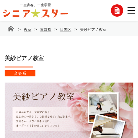
コ
一生青春、一生学習
各
ン
テ
種
ン
>
>
>
>
教室
東京都
目黒区
美紗ピアノ教室
ツ
お
へ
ス
問
キ
ッ
美紗ピアノ教室
い
プ
合
音楽系
わ
せ