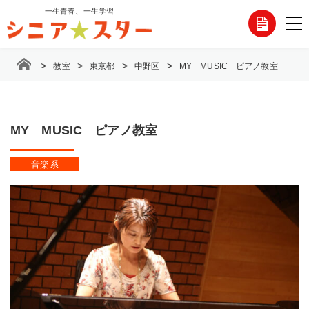
コ
一生青春、一生学習
各
ン
テ
種
ン
>
>
>
>
教室
東京都
中野区
MY MUSIC ピアノ教室
ツ
お
へ
ス
問
キ
ッ
MY MUSIC ピアノ教室
い
プ
合
音楽系
わ
せ