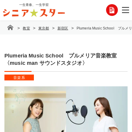
コ
一生青春、一生学習
各
ン
テ
種
ン
>
>
>
>
教室
東京都
新宿区
Plumeria Music School 
ツ
お
へ
ス
問
キ
ッ
Plumeria Music School プルメリア音楽教室
い
プ
〈music man サウンドスタジオ〉
合
音楽系
わ
せ