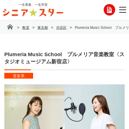
コ
一生青春、一生学習
各
ン
テ
種
ン
>
>
>
>
教室
東京都
渋谷区
Plumeria Music Schoo
ツ
お
へ
ス
問
キ
ッ
Plumeria Music School プルメリア音楽教室〈ス
い
プ
タジオミュージアム新宿店〉
合
音楽系
わ
せ