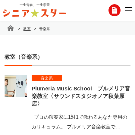
コ
一生青春、一生学習
各
ン
テ
種
ン
>
>
教室
音楽系
ツ
お
へ
ス
問
キ
ッ
教室（音楽系）
い
プ
合
音楽系
わ
Plumeria Music School プルメリア音
せ
楽教室〈サウンドスタジオノア秋葉原
店〉
プロの演奏家に1対1で教わるあなた専用の
カリキュラム。 プルメリア音楽教室で…