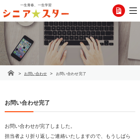
コ
一生青春、一生学習
各
ン
テ
種
ン
ツ
お
へ
ス
問
キ
ッ
い
プ
合
>
>
お問い合わせ
お問い合わせ完了
わ
せ
お問い合わせ完了
お問い合わせが完了しました。
担当者より折り返しご連絡いたしますので、もうしばら