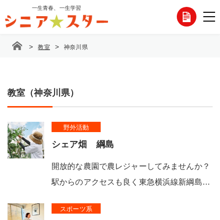
コ
一生青春、一生学習
各
ン
テ
種
ン
>
>
教室
神奈川県
ツ
お
へ
ス
問
キ
ッ
教室（神奈川県）
い
プ
合
野外活動
わ
シェア畑 綱島
せ
開放的な農園で農レジャーしてみませんか？
駅からのアクセスも良く東急横浜線新綱島…
スポーツ系