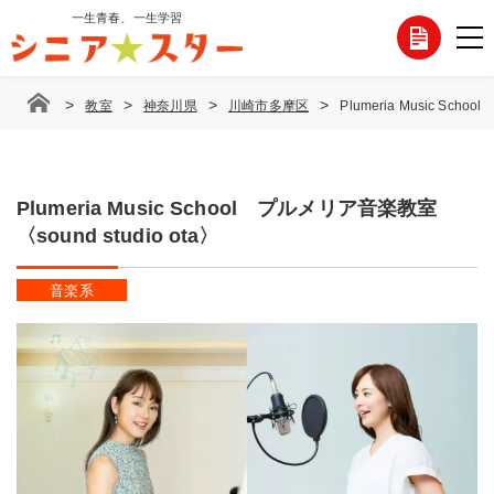
コ
一生青春、一生学習
各
ン
テ
種
ン
>
>
>
>
教室
神奈川県
川崎市多摩区
Plumeria Music Sch
ツ
お
へ
ス
問
キ
ッ
Plumeria Music School プルメリア音楽教室
い
プ
〈sound studio ota〉
合
音楽系
わ
せ