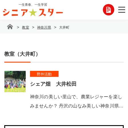
コ
一生青春、一生学習
各
ン
テ
種
ン
>
>
>
教室
神奈川県
大井町
ツ
お
へ
ス
問
キ
ッ
教室（大井町）
い
プ
合
野外活動
わ
シェア畑 大井松田
せ
神奈川の美しい里山で、農業レジャーを楽し
みませんか？ 丹沢の山なみ美しい神奈川県…