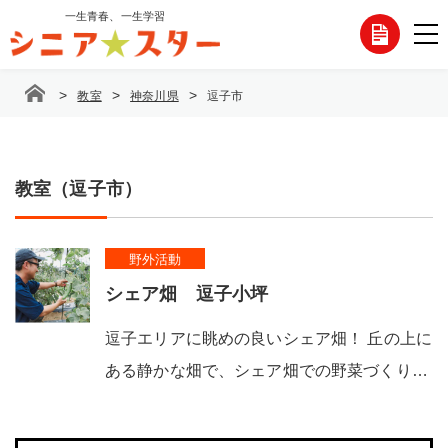
コ
一生青春、一生学習
各
ン
テ
種
ン
>
>
>
教室
神奈川県
逗子市
ツ
お
へ
ス
問
キ
ッ
教室（逗子市）
い
プ
合
野外活動
わ
シェア畑 逗子小坪
せ
逗子エリアに眺めの良いシェア畑！ 丘の上に
ある静かな畑で、シェア畑での野菜づくり…