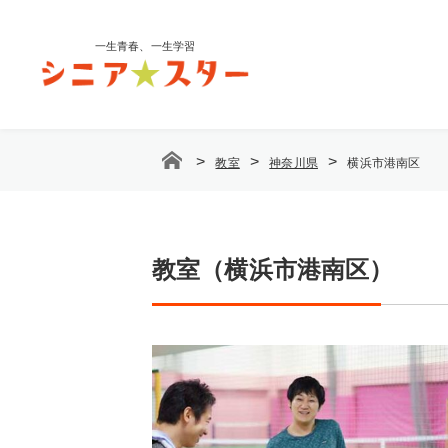
コ
ン
一生青春、一生学習
テ
ン
ツ
へ
ス
>
>
>
教室
神奈川県
横浜市港南区
キ
ッ
プ
教室（横浜市港南区）