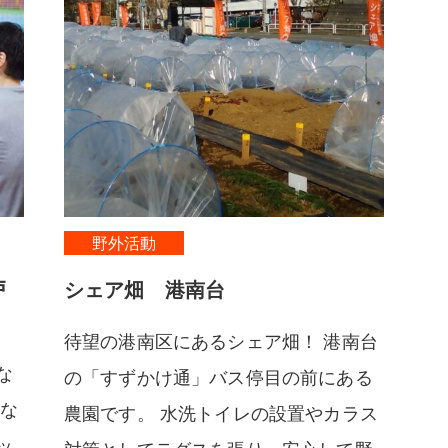
野外活動
戸
シェア畑 港南台
待望の港南区にあるシェア畑！ 港南台
な
の「すずかけ通」バス停目の前にある
アな
農園です。 水洗トイレの設置やカラス
ッ