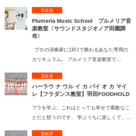
音楽系
Plumeria Music School プルメリア音
楽教室〈サウンドスタジオノア田園調
布〉
プロの演奏家に1対1で教わるあなた専用の
カリキュラム。 プルメリア音楽教室で…
芸術系
ハーラウ ナ ウル イ カ パイ オ カ マイ
レ【フラダンス教室】羽田FOODHOLD
フラを学ぶ。これはとっても幸せで素敵なこ
とだと想うのです。 学ぶうちに楽しくて、…
芸術系