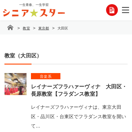
コ
一生青春、一生学習
各
ン
テ
種
ン
>
>
>
教室
東京都
大田区
ツ
お
へ
ス
問
キ
ッ
教室（大田区）
い
プ
合
音楽系
わ
レイナーズフラハァーヴィナ 大田区・
せ
長原教室【フラダンス教室】
レイナーズフラハァーヴィナは、東京大田
区・品川区・台東区でフラダンス教室を開い
て…