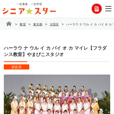
コ
一生青春、一生学習
各
ン
テ
種
ン
>
>
>
>
教室
東京都
大田区
ハーラウ ナ ウル イ カ パイ オ
ツ
お
へ
ス
問
キ
ッ
ハーラウ ナ ウル イ カ パイ オ カ マイレ【フラダ
い
プ
ンス教室】やまびこスタジオ
合
芸術系
わ
せ