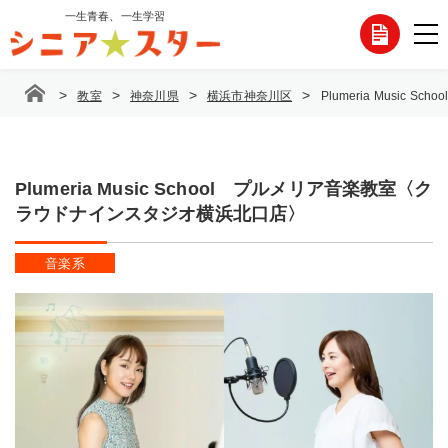
コ
一生青春、一生学習
各
ン
テ
種
ン
>
>
>
>
教室
神奈川県
横浜市神奈川区
Plumeria Musi
ツ
お
へ
ス
問
キ
ッ
Plumeria Music School プルメリア音楽教室〈ク
い
プ
ラウドナインスタジオ横浜北口店〉
合
音楽系
わ
せ