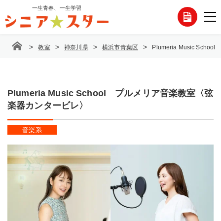
コ
一生青春、一生学習
各
ン
テ
種
ン
>
>
>
>
教室
神奈川県
横浜市青葉区
Plumeria Music 
ツ
お
へ
ス
問
キ
ッ
Plumeria Music School プルメリア音楽教室〈弦
い
プ
楽器カンタービレ〉
合
音楽系
わ
せ