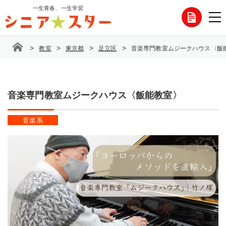
コ
一生青春、一生学習
各
ン
テ
種
ン
>
>
>
>
教室
東京都
足立区
音楽専門教室ムジークハウス〈飯
ツ
お
へ
ス
問
キ
ッ
音楽専門教室ムジークハウス〈飯能教室〉
い
プ
合
音楽系
わ
せ