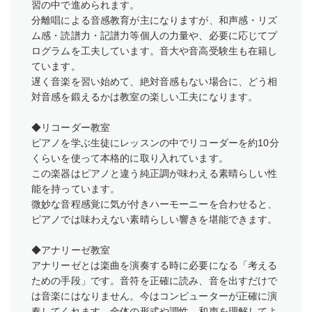
習の中で進められます。
分離唱による音感教育が主になりますが、和声感・リズ
ム感・読譜力・記譜力等個人の力量や、必要に応じてプ
ログラムを工夫しています。音大や音高受験生も在籍し
ています。
遅く音楽を習い始めて、絶対音感もない場合に、どう相
対音感を鍛えるかは教室の楽しい工夫になります。
◆リコーダー教室
ピアノを学ぶ生徒にレッスンの中でリコーダーを約10分
くらいを使って本格的に取り入れています。
この楽器はピアノと違う純正調が味わえる素晴らしい性
能を持っています。
微妙な音程感覚に気が付きハーモーニーを合わせると、
ピアノでは味わえない素晴らしい響きを堪能できます。
◆アナリーゼ教室
アナリーゼとは楽曲を演奏する時に必要になる「考える
ための手段」です。音符を正確に読み、音を出すだけで
は音楽にはなりません。今はコンピューターが正確に演
奏してくれます。全体の形式や調性、和声を理解してよ