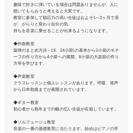
趣味で好きに弾いている場合は問題ありませんが、人に
聴いてもらおうと考えると大変です。
教室に参加して順応力の高い生徒はおよそ1～2ヶ月で音
が、がらりと変わり自分の気
持ちを音楽に乗せることが出来るようになります。
◆作曲教室
旋律のまとめ方(8～16、24小節)の基本から2小節のモチ
ーフの作り方から4小節への展開、8小節の大楽節の作り
方等を学びます。
◆声楽教室
クラスレッスンと個人レッスンがあります。呼吸、発声
から日本歌曲までが展開されています。
◆ギター教室
初心者から熟年までの幅の広い生徒が在籍しています。
◆ソルフェージュ教室
音楽の一番の基礎教育に当たります。始めはピアノの学