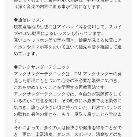
り深く音楽の内容に迫る事が可能になります。
◆通信レッスン
現在遠隔地の生徒にはアイパッド等を使用して、スカイ
プやLINE動画によるレッスンも行っています。
互いにヘッドホン等で音を聞き、鍵盤が見える位置にア
イホンやスマホ等をおいて互いの指先や音を確認して進
めています。
◆アレクサンダーテクニック
アレクサンダーテクニックは、F.M.アレクサンダーの発
見した原理にもとづいて心身の不必要な緊張に気づき、
これをやめていくことを学習する再教育法です。
アレクサンダーテクニックでは、今自分が実際何をして
いるのかに注意を向け、その動作に不必要である緊張に
気づき、誰もが小さい頃に持っていた、自然でバランス
の取れた身体の働きを、もう一度取り戻すことを学びま
す。
それによって、多くの人は軽快さや健康を得ることがで
き、更に、楽器演奏、ダンス、スポーツ、演劇などのあ