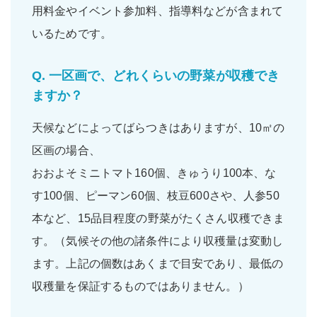
用料金
や
イベント参加料
、
指導料
などが含まれて
いるためです。
Q.
一区画で、どれくらいの野菜が収穫でき
ますか？
天候などによってばらつきはありますが、10㎡の
区画の場合、
おおよそ
ミニトマト160個
、
きゅうり100本
、
な
す100個
、
ピーマン60個
、
枝豆600さや
、
人参50
本
など、
15品目程度
の野菜がたくさん収穫できま
す。（気候その他の諸条件により収穫量は変動し
ます。上記の個数はあくまで目安であり、最低の
収穫量を保証するものではありません。）