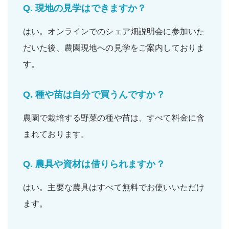
Q.
現地の見学はできますか？
はい。
オンラインでのシェア畑説明会
に参加いた
だいた後、農園現地への
見学をご案内
しておりま
す。
Q.
種や苗は自分で買うんですか？
農園で栽培する野菜の
種
や
苗
は、すべて
料金に含
まれて
おります。
Q.
農具や資材は借りられますか？
はい。主要な
農具
は
すべて無料
でお使いいただけ
ます。