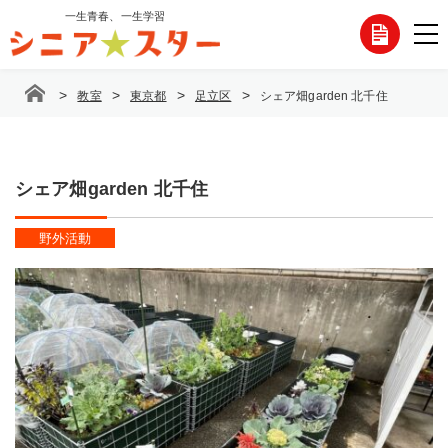
コ
一生青春、一生学習
各
ン
テ
種
ン
>
>
>
>
教室
東京都
足立区
シェア畑garden 北千住
ツ
お
へ
ス
問
キ
ッ
シェア畑garden 北千住
い
プ
合
野外活動
わ
せ