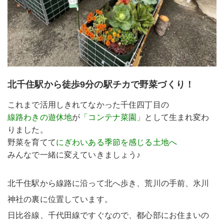
北千住駅から徒歩9分の駅チカで野菜づくり！
これまで活用しきれてなかった千住四丁目の
線路わきの遊休地
が
「コンテナ菜園」
として生まれ変わ
りました。
野菜を育てて
にぎわいある季節を感じる土地へ
みんなで一緒に変えていきましょう♪
北千住駅から線路に沿って北へ歩き、荒川の手前、氷川
神社の裏に位置しています。
日比谷線、千代田線ですぐなので、都心部にお住まいの