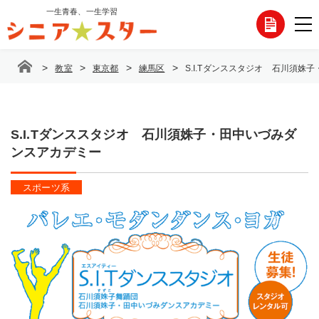
コ
一生青春、一生学習
各
ン
テ
種
ン
>
>
>
>
教室
東京都
練馬区
S.I.Tダンススタジオ 石川須姝
ツ
お
へ
ス
問
キ
ッ
S.I.Tダンススタジオ 石川須姝子・田中いづみダ
い
プ
ンスアカデミー
合
スポーツ系
わ
せ