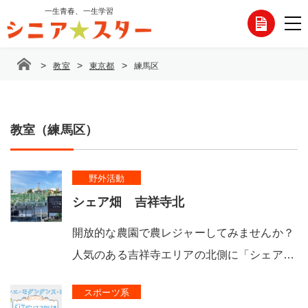
コ
一生青春、一生学習
各
ン
テ
種
ン
>
>
>
教室
東京都
練馬区
ツ
お
へ
ス
問
キ
ッ
教室（練馬区）
い
プ
合
野外活動
わ
シェア畑 吉祥寺北
せ
開放的な農園で農レジャーしてみませんか？
人気のある吉祥寺エリアの北側に「シェア…
スポーツ系