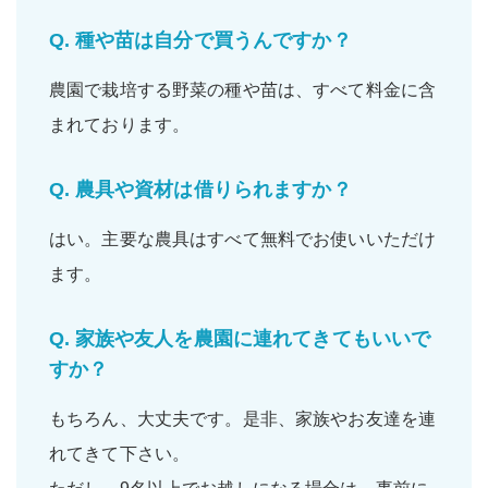
Q.
種や苗は自分で買うんですか？
農園で栽培する野菜の
種
や
苗
は、すべて
料金に含
まれて
おります。
Q.
農具や資材は借りられますか？
はい。主要な
農具
は
すべて無料
でお使いいただけ
ます。
Q.
家族や友人を農園に連れてきてもいいで
すか？
もちろん、大丈夫です。是非、
家族
や
お友達
を連
れてきて下さい。