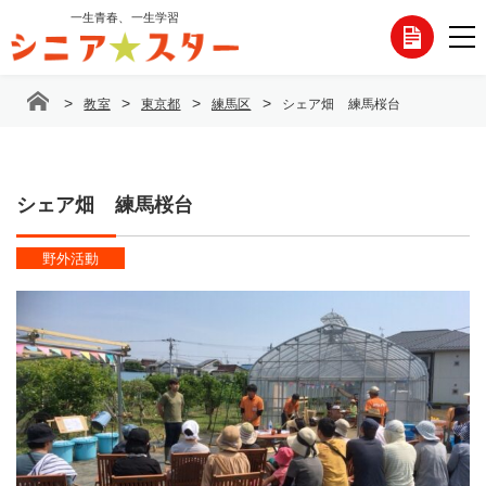
コ
一生青春、一生学習
各
ン
テ
種
ン
>
>
>
>
教室
東京都
練馬区
シェア畑 練馬桜台
ツ
お
へ
ス
問
キ
ッ
シェア畑 練馬桜台
い
プ
合
野外活動
わ
せ