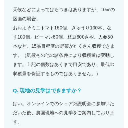
天候などによってばらつきはありますが、10㎡の
区画の場合、
おおよそ
ミニトマト160個
、
きゅうり100本
、
な
す100個
、
ピーマン60個
、
枝豆600さや
、
人参50
本
など、
15品目程度
の野菜がたくさん収穫できま
す。（気候その他の諸条件により収穫量は変動し
ます。上記の個数はあくまで目安であり、最低の
収穫量を保証するものではありません。）
Q.
現地の見学はできますか？
はい。
オンラインでのシェア畑説明会
に参加いた
だいた後、農園現地への
見学をご案内
しておりま
す。