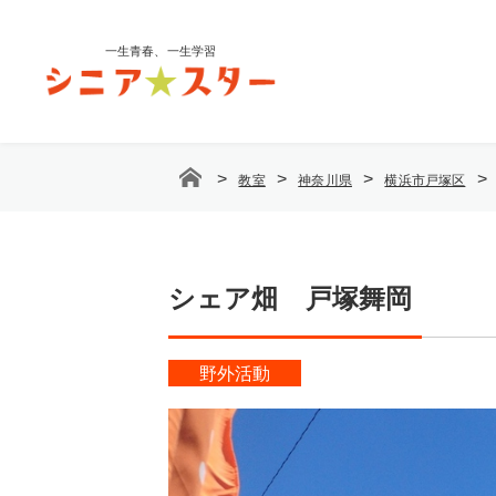
コ
ン
一生青春、一生学習
テ
ン
ツ
へ
ス
>
>
>
>
教室
神奈川県
横浜市戸塚区
キ
ッ
プ
シェア畑 戸塚舞岡
野外活動