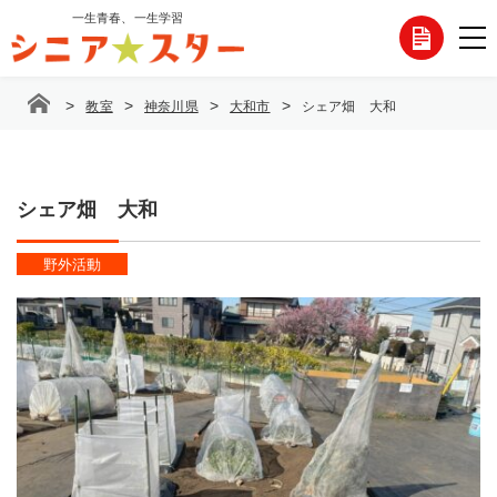
コ
一生青春、一生学習
各
ン
テ
種
ン
>
>
>
>
教室
神奈川県
大和市
シェア畑 大和
ツ
お
へ
ス
問
キ
ッ
シェア畑 大和
い
プ
合
野外活動
わ
せ