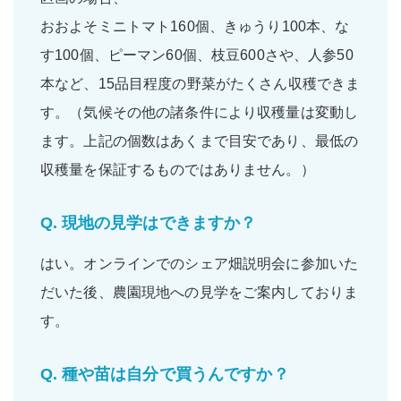
おおよそ
ミニトマト160個
、
きゅうり100本
、
な
す100個
、
ピーマン60個
、
枝豆600さや
、
人参50
本
など、
15品目程度
の野菜がたくさん収穫できま
す。（気候その他の諸条件により収穫量は変動し
ます。上記の個数はあくまで目安であり、最低の
収穫量を保証するものではありません。）
Q.
現地の見学はできますか？
はい。
オンラインでのシェア畑説明会
に参加いた
だいた後、農園現地への
見学をご案内
しておりま
す。
Q.
種や苗は自分で買うんですか？