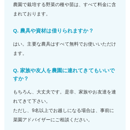
農園で栽培する野菜の
種
や
苗
は、すべて
料金に含
まれて
おります。
Q.
農具や資材は借りられますか？
はい。主要な
農具
は
すべて無料
でお使いいただけ
ます。
Q.
家族や友人を農園に連れてきてもいいで
すか？
もちろん、大丈夫です。是非、
家族
や
お友達
を連
れてきて下さい。
ただし、9名以上でお越しになる場合は、事前に
菜園アドバイザーにご相談ください。