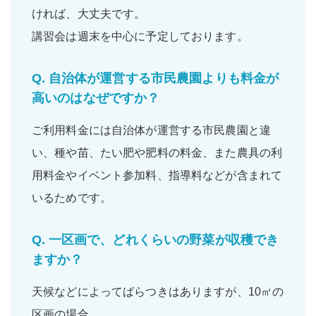
ければ、大丈夫です。
講習会は週末を中心に予定しております。
Q.
自治体が運営する市民農園よりも料金が
高いのはなぜですか？
ご利用料金には自治体が運営する市民農園と違
い、
種や苗
、
たい肥
や
肥料の料金
、また
農具の利
用料金
や
イベント参加料
、
指導料
などが含まれて
いるためです。
Q.
一区画で、どれくらいの野菜が収穫でき
ますか？
天候などによってばらつきはありますが、10㎡の
区画の場合、