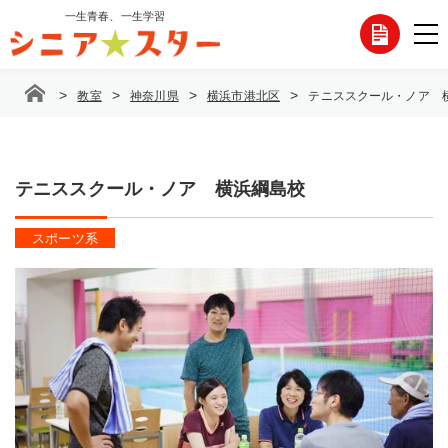
コ
一生青春、一生学習
各
ン
テ
種
ン
>
>
>
>
教室
神奈川県
横浜市港北区
テニススクール・ノア 
ツ
お
へ
ス
問
キ
ッ
テニススクール・ノア 横浜綱島校
い
プ
合
スポーツ系
わ
せ