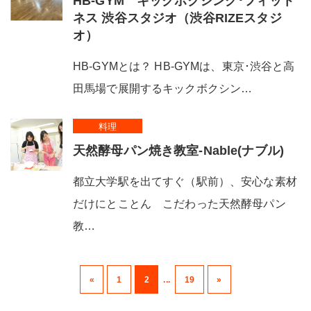
HB-GYM キックボクシング･フィット
ネス 渋谷スタジオ（渋谷RIZEスタジ
オ）
HB-GYMとは？ HB-GYMは、東京･渋谷と高
田馬場で展開するキックボクシン…
料理
天然酵母パン焼き教室-Nable(ナブル)
都立大学駅を出てすぐ（駅前）、安心な素材
だけにとことん こだわった天然酵母パン
教…
«
1
2
...
19
»