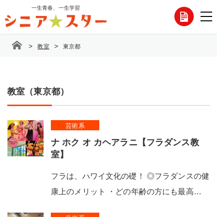
コ
一生青春、一生学習
各
ン
テ
種
ン
>
>
教室
東京都
ツ
お
へ
ス
問
キ
ッ
教室（東京都）
い
プ
合
芸術系
わ
ナ ホク オ カヘアラニ【フラダンス教
せ
室】
フラは、ハワイ文化の礎！ ◎フラダンスの健
康上のメリット ・どの年齢の方にも最高…