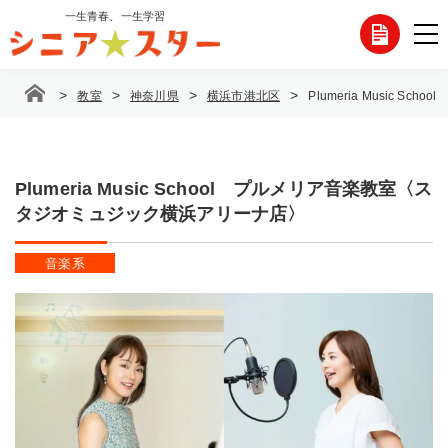
コ
一生青春、一生学習
各
ン
テ
種
ン
>
>
>
>
教室
神奈川県
横浜市港北区
Plumeria Music
ツ
お
へ
ス
問
キ
ッ
Plumeria Music School プルメリア音楽教室〈ス
い
プ
タジオミュジック横浜アリーナ店〉
合
音楽系
わ
せ