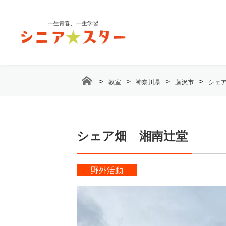
コ
ン
一生青春、一生学習
テ
ン
ツ
へ
ス
>
>
>
>
教室
神奈川県
藤沢市
シェ
キ
ッ
プ
シェア畑 湘南辻堂
野外活動