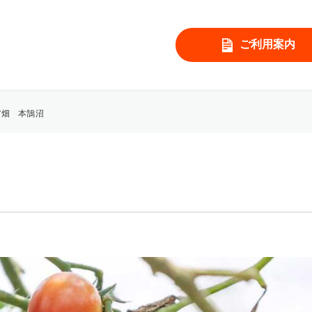
ご利用案内
ア畑 本鵠沼