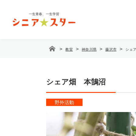
コ
ン
一生青春、一生学習
テ
ン
ツ
へ
ス
>
>
>
>
教室
神奈川県
藤沢市
シェ
キ
ッ
プ
シェア畑 本鵠沼
野外活動