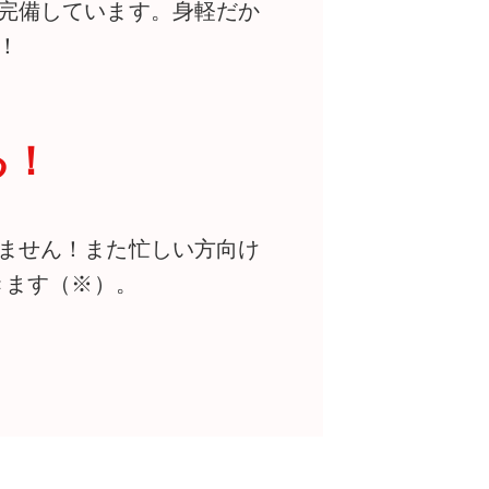
完備しています。身軽だか
！
る！
ません！また忙しい方向け
きます（※）。